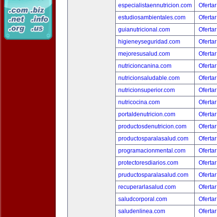
especialistaennutricion.com
Ofertar
estudiosambientales.com
Ofertar
guianutricional.com
Ofertar
higieneyseguridad.com
Ofertar
mejoresusalud.com
Ofertar
nutricioncanina.com
Ofertar
nutricionsaludable.com
Ofertar
nutricionsuperior.com
Ofertar
nutricocina.com
Ofertar
portaldenutricion.com
Ofertar
productosdenutricion.com
Ofertar
productosparalasalud.com
Ofertar
programacionmental.com
Ofertar
protectoresdiarios.com
Ofertar
pruductosparalasalud.com
Ofertar
recuperarlasalud.com
Ofertar
saludcorporal.com
Ofertar
saludenlinea.com
Ofertar