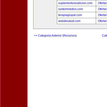
suplementosnutricion.com
Ofertar
systemmedics.com
Ofertar
terapiagrupal.com
Ofertar
webdesalud.com
Ofertar
<< Categoria Anterior (Recursos)
Cat