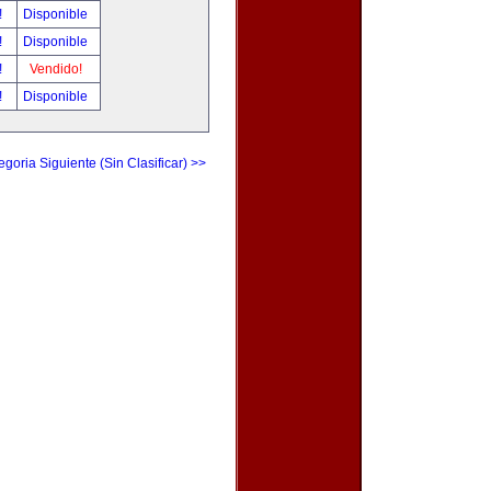
!
Disponible
!
Disponible
!
Vendido!
!
Disponible
egoria Siguiente (Sin Clasificar) >>