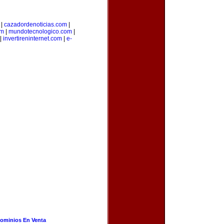
|
cazadordenoticias.com
|
om
|
mundotecnologico.com
|
|
invertireninternet.com
|
e-
ominios En Venta