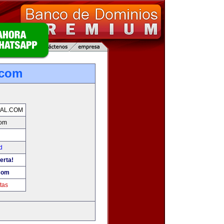
.com
AL.COM
com
d
erta!
.com
tas