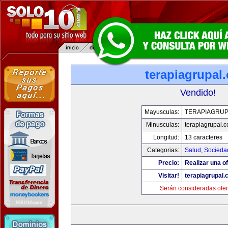
terapiagrupal
Vendido!
Mayusculas:
TERAPIAGRUP
Minusculas:
terapiagrupal.
Longitud:
13 caracteres
Categorias:
Salud
,
Socieda
Precio:
Realizar una of
Visitar!
terapiagrupal
Serán consideradas ofer