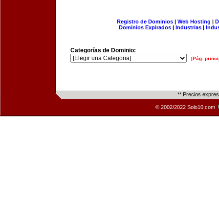
Registro de Dominios
|
Web Hosting
|
D
Dominios Expirados
|
Industrias
|
Indu
Categorías de Dominio:
[Pág. princi
** Precios expre
© 2002/2022 Solo10.com