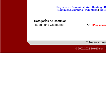
Registro de Dominios
|
Web Hosting
|
D
Dominios Expirados
|
Industrias
|
Indu
Categorías de Dominio:
[Pág. princi
** Precios expre
© 2002/2022 Solo10.com