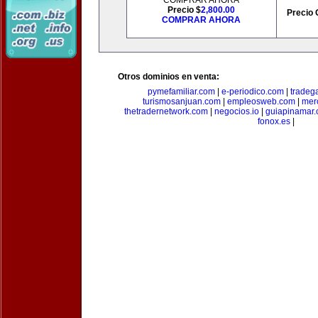
COMPRAR AHORA
Precio $
2,800.00
Precio 
COMPRAR AHORA
Otros dominios en venta:
pymefamiliar.com
|
e-periodico.com
|
tradega
turismosanjuan.com
|
empleosweb.com
|
mer
thetradernetwork.com
|
negocios.io
|
guiapinamar
fonox.es
|