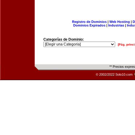
Registro de Dominios
|
Web Hosting
|
D
Dominios Expirados
|
Industrias
|
Indu
Categorías de Dominio:
[Pág. princi
** Precios expre
© 2002/2022 Solo10.com