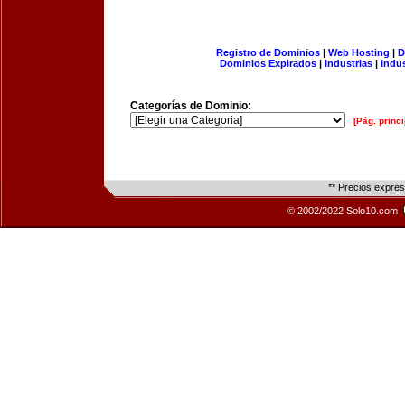
Registro de Dominios
|
Web Hosting
|
D
Dominios Expirados
|
Industrias
|
Indu
Categorías de Dominio:
[Pág. princi
** Precios expre
© 2002/2022 Solo10.com