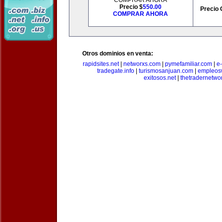
COMPRAR AHORA
Precio $
550.00
Precio 
COMPRAR AHORA
Otros dominios en venta:
rapidsites.net
|
networxs.com
|
pymefamiliar.com
|
e
tradegate.info
|
turismosanjuan.com
|
empleos
exitosos.net
|
thetradernetwo