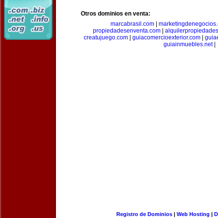
Otros dominios en venta:
marcabrasil.com
|
marketingdenegocios
propiedadesenventa.com
|
alquilerpropiedade
creatujuego.com
|
guiacomercioexterior.com
|
guiae
guiainmuebles.net
|
Registro de Dominios
|
Web Hosting
|
D