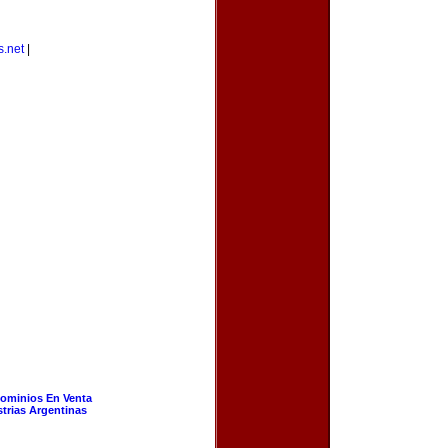
s.net
|
ominios En Venta
strias Argentinas