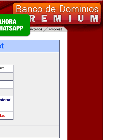
t
ET
oferta!
tas