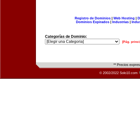
Registro de Dominios
|
Web Hosting
|
D
Dominios Expirados
|
Industrias
|
Indu
Categorías de Dominio:
[Pág. princi
** Precios expre
© 2002/2022 Solo10.com