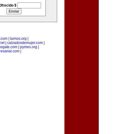
Ofrecido $
a.com
|
turnos.org
|
net
|
calzadosdemujer.com
|
degate.com
|
pymes.org
|
esarial.com
|