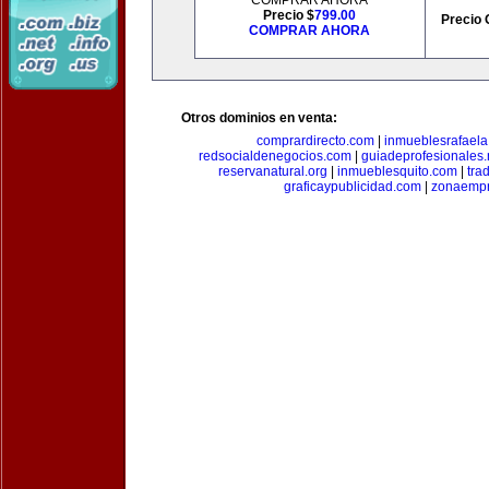
COMPRAR AHORA
Precio $
799.00
Precio 
COMPRAR AHORA
Otros dominios en venta:
comprardirecto.com
|
inmueblesrafael
redsocialdenegocios.com
|
guiadeprofesionales.
reservanatural.org
|
inmueblesquito.com
|
tra
graficaypublicidad.com
|
zonaempr