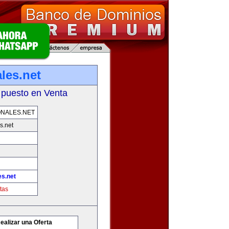
les.net
 puesto en Venta
NALES.NET
s.net
es.net
tas
ealizar una Oferta