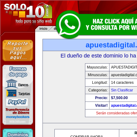
apuestadigita
El dueño de este dominio lo ha
Mayusculas:
APUESTADIGI
Minusculas:
apuestadigital
Longitud:
14 caracteres
Categorias:
Sin Clasificar
Precio:
$7,500.00
Visitar!
apuestadigital
Serán consideradas ofer
R