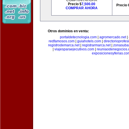
COMPRAR AHORA
Precio $
7,500.00
Precio 
COMPRAR AHORA
Otros dominios en venta:
portaldetecnologia.com
|
agromercado.net
|
redfamosos.com
|
guiahotels.com
|
directorioprofes
registrodemarca.net
|
registrarmarca.net
|
zonasuba
|
viajesparaejecutivos.com
|
reuniaodenegocios
exposicionesyferias.co