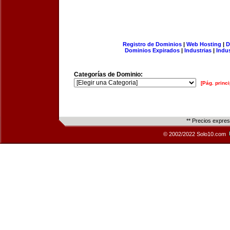
Registro de Dominios
|
Web Hosting
|
D
Dominios Expirados
|
Industrias
|
Indu
Categorías de Dominio:
[Pág. princi
** Precios expre
© 2002/2022 Solo10.com