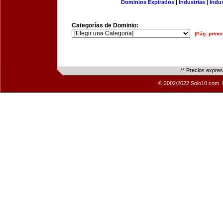
Dominios Expirados
|
Industrias
|
Indu
Categorías de Dominio:
[Pág. princi
** Precios expre
© 2002/2022 Solo10.com