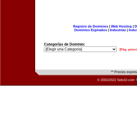
Registro de Dominios
|
Web Hosting
|
D
Dominios Expirados
|
Industrias
|
Indu
Categorías de Dominio:
[Pág. princi
** Precios expre
© 2002/2022 Solo10.com