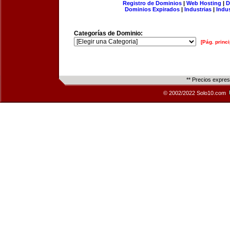
Registro de Dominios
|
Web Hosting
|
D
Dominios Expirados
|
Industrias
|
Indu
Categorías de Dominio:
[Pág. princi
** Precios expre
© 2002/2022 Solo10.com