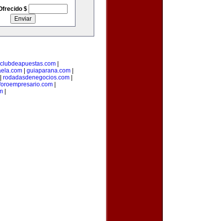
Ofrecido $
clubdeapuestas.com
|
aela.com
|
guiaparana.com
|
|
rodadasdenegocios.com
|
foroempresario.com
|
m
|