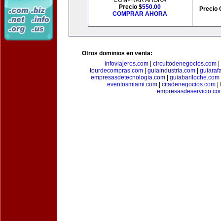
COMPRAR AHORA
Precio $
550.00
Precio 
COMPRAR AHORA
Otros dominios en venta:
infoviajeros.com
|
circuitodenegocios.com
|
tourdecompras.com
|
guiaindustria.com
|
guiaraf
empresasdetecnologia.com
|
guiabariloche.com
eventosmiami.com
|
citadenegocios.com
|
empresasdeservicio.co