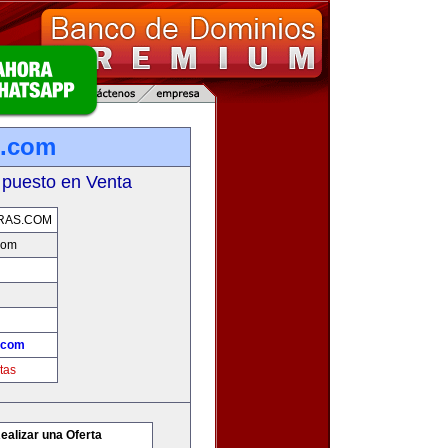
s.com
 puesto en Venta
RAS.COM
com
.com
tas
ealizar una Oferta