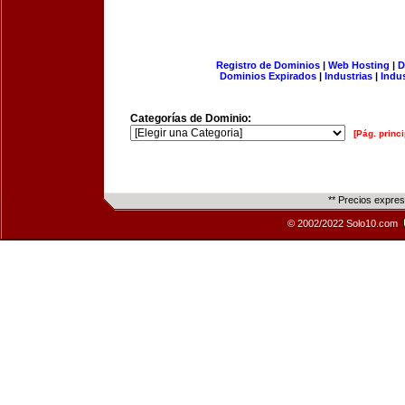
Registro de Dominios
|
Web Hosting
|
D
Dominios Expirados
|
Industrias
|
Indu
Categorías de Dominio:
[Pág. princi
** Precios expre
© 2002/2022 Solo10.com