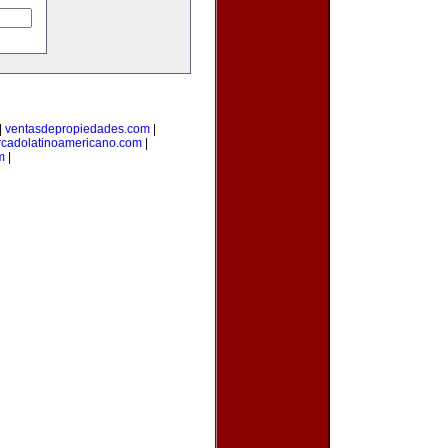
|
ventasdepropiedades.com
|
cadolatinoamericano.com
|
m
|