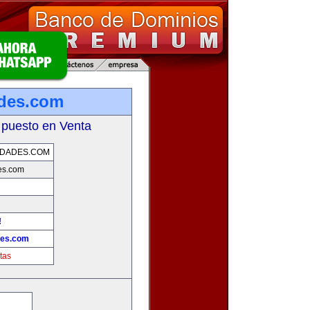
ades.com
 puesto en Venta
EDADES.COM
es.com
!
des.com
tas