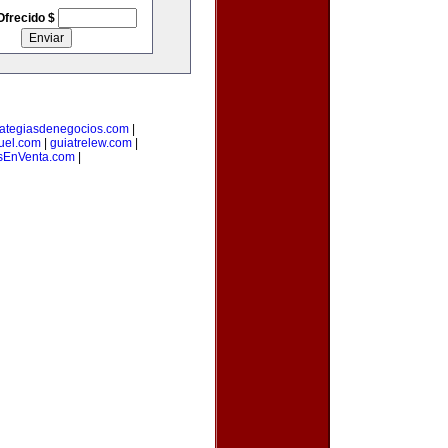
Ofrecido $
rategiasdenegocios.com
|
uel.com
|
guiatrelew.com
|
EnVenta.com
|