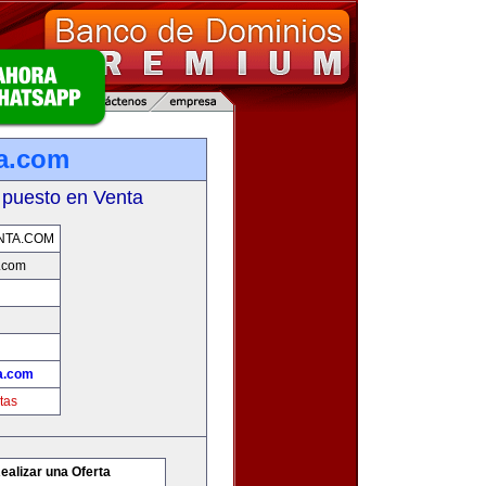
a.com
 puesto en Venta
NTA.COM
.com
a.com
tas
ealizar una Oferta