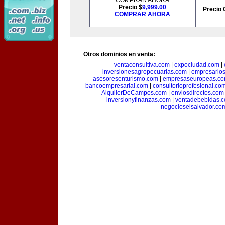
COMPRAR AHORA
Precio $
9,999.00
Precio 
COMPRAR AHORA
Otros dominios en venta:
ventaconsultiva.com
|
expociudad.com
|
inversionesagropecuarias.com
|
empresario
asesoresenturismo.com
|
empresaseuropeas.c
bancoempresarial.com
|
consultorioprofesional.co
AlquilerDeCampos.com
|
enviosdirectos.com
inversionyfinanzas.com
|
ventadebebidas.
negocioselsalvador.co