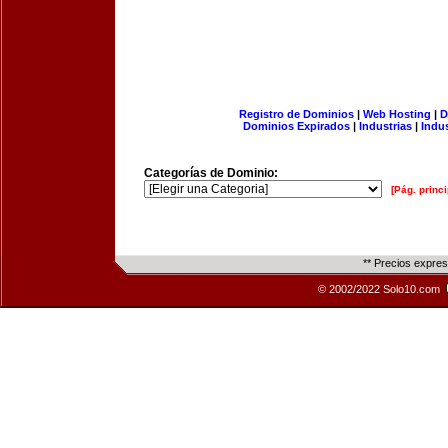
Registro de Dominios
|
Web Hosting
|
D
Dominios Expirados
|
Industrias
|
Indu
Categorías de Dominio:
[Pág. princi
** Precios expre
© 2002/2022 Solo10.com