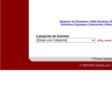
Registro de Dominios
|
Web Hosting
|
D
Dominios Expirados
|
Industrias
|
Indu
Categorías de Dominio:
[Pág. princi
** Precios expre
© 2002/2022 Solo10.com