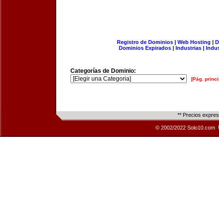
Registro de Dominios
|
Web Hosting
|
D
Dominios Expirados
|
Industrias
|
Indu
Categorías de Dominio:
[Pág. princi
** Precios expre
© 2002/2022 Solo10.com