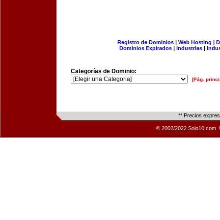
Registro de Dominios
|
Web Hosting
|
D
Dominios Expirados
|
Industrias
|
Indu
Categorías de Dominio:
[Pág. princi
** Precios expre
© 2002/2022 Solo10.com