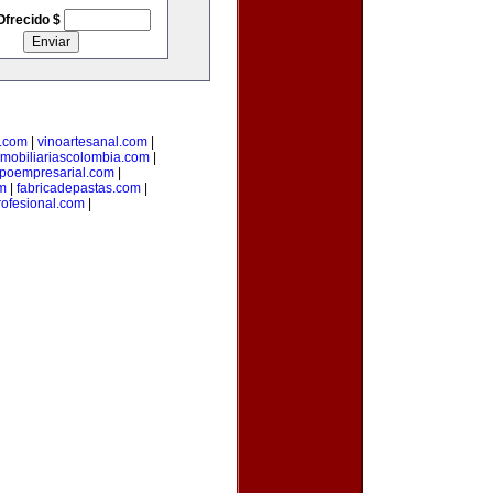
Ofrecido $
.com
|
vinoartesanal.com
|
nmobiliariascolombia.com
|
poempresarial.com
|
m
|
fabricadepastas.com
|
ofesional.com
|