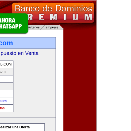
.com
 puesto en Venta
2B.COM
com
.com
tas
ealizar una Oferta