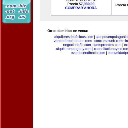
COMPRAR AHORA
Precio $
7,980.00
Precio 
COMPRAR AHORA
Otros dominios en venta:
alquileresdeoficinas.com
|
camposenpatagonia
venderpropiedades.com
|
concursoweb.com
|
i
negociosb2b.com
|
tuemprendes.com
|
ex
alquileresuruguay.com
|
capacitacionpyme.co
eventosendirecto.com
|
comunidadpr