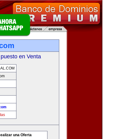
.com
 puesto en Venta
AL.COM
com
.com
tas
ealizar una Oferta