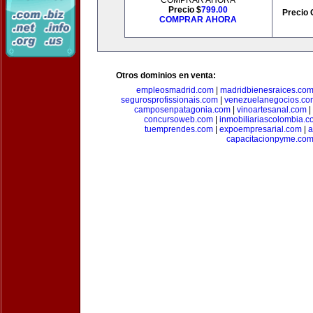
COMPRAR AHORA
Precio $
799.00
Precio 
COMPRAR AHORA
Otros dominios en venta:
empleosmadrid.com
|
madridbienesraices.co
segurosprofissionais.com
|
venezuelanegocios.co
camposenpatagonia.com
|
vinoartesanal.com
|
concursoweb.com
|
inmobiliariascolombia.
tuemprendes.com
|
expoempresarial.com
|
a
capacitacionpyme.co