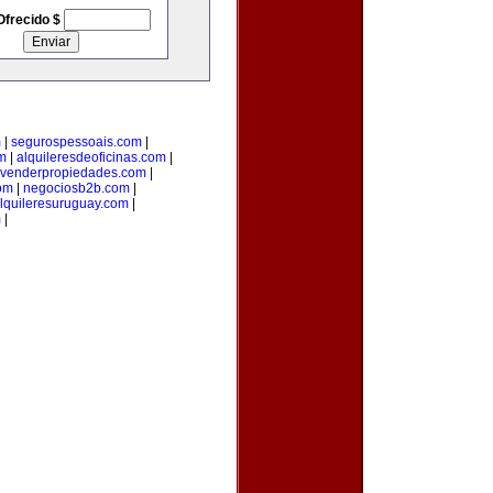
Ofrecido $
m
|
segurospessoais.com
|
m
|
alquileresdeoficinas.com
|
venderpropiedades.com
|
com
|
negociosb2b.com
|
lquileresuruguay.com
|
m
|