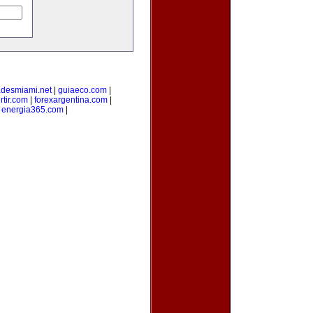
adesmiami.net
|
guiaeco.com
|
rtir.com
|
forexargentina.com
|
|
energia365.com
|