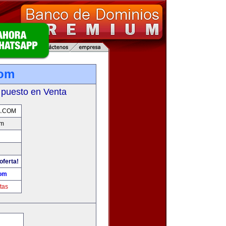
com
 puesto en Venta
A.COM
om
oferta!
com
tas