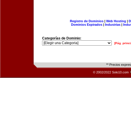
Registro de Dominios
|
Web Hosting
|
D
Dominios Expirados
|
Industrias
|
Indu
Categorías de Dominio:
[Pág. princi
** Precios expre
© 2002/2022 Solo10.com