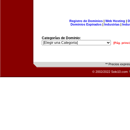
Registro de Dominios
|
Web Hosting
|
D
Dominios Expirados
|
Industrias
|
Indu
Categorías de Dominio:
[Pág. princi
** Precios expre
© 2002/2022 Solo10.com