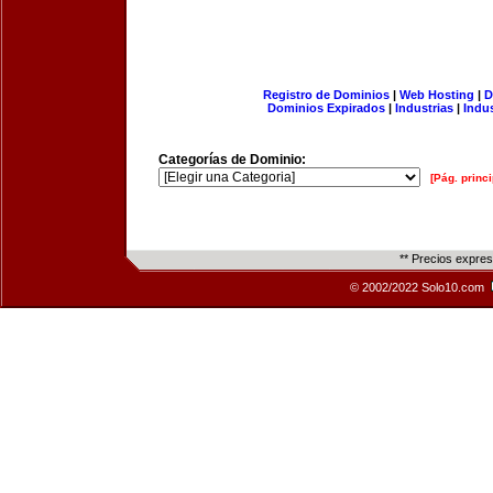
Registro de Dominios
|
Web Hosting
|
D
Dominios Expirados
|
Industrias
|
Indu
Categorías de Dominio:
[Pág. princi
** Precios expre
© 2002/2022 Solo10.com