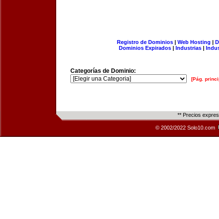
Registro de Dominios
|
Web Hosting
|
D
Dominios Expirados
|
Industrias
|
Indu
Categorías de Dominio:
[Pág. princi
** Precios expre
© 2002/2022 Solo10.com