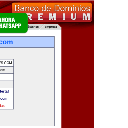
.com
ES.COM
com
ferta!
.com
tas