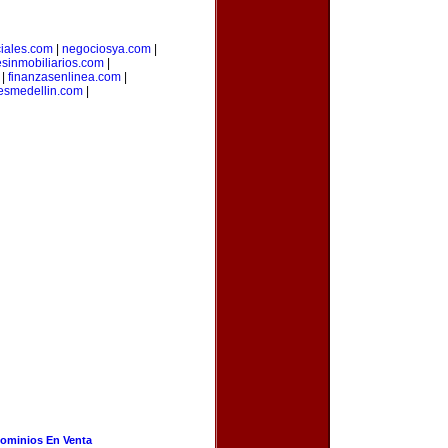
iales.com
|
negociosya.com
|
esinmobiliarios.com
|
|
finanzasenlinea.com
|
esmedellin.com
|
ominios En Venta