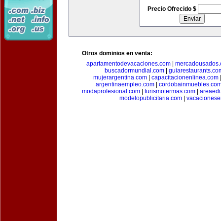
Precio Ofrecido $
Otros dominios en venta:
apartamentodevacaciones.com
|
mercadousados
buscadormundial.com
|
guiarestaurants.co
mujerargentina.com
|
capacitacionenlinea.com
argentinaempleo.com
|
cordobainmuebles.co
modaprofesional.com
|
turismotermas.com
|
areaedu
modelopublicitaria.com
|
vacacionese