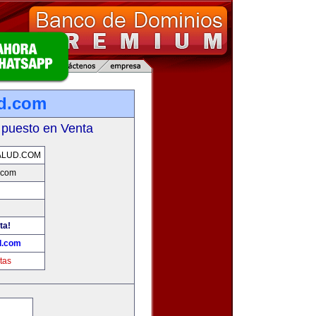
d.com
 puesto en Venta
ALUD.COM
.com
ta!
d.com
tas