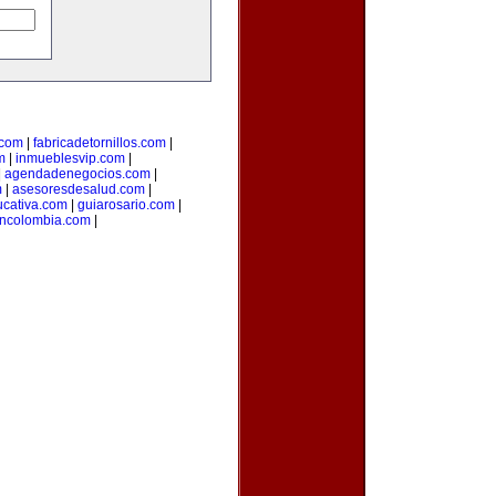
.com
|
fabricadetornillos.com
|
m
|
inmueblesvip.com
|
|
agendadenegocios.com
|
m
|
asesoresdesalud.com
|
cativa.com
|
guiarosario.com
|
ncolombia.com
|