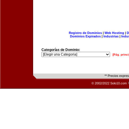
Registro de Dominios
|
Web Hosting
|
D
Dominios Expirados
|
Industrias
|
Indu
Categorías de Dominio:
[Pág. princi
** Precios expre
© 2002/2022 Solo10.com