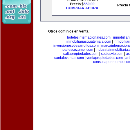
COMPRAR AHORA
Precio $
550.00
Precio 
COMPRAR AHORA
Otros dominios en venta:
hotelesinternacionales.com
|
inmobiliar
inmobiliariasguatemala.com
|
inmobiliar
inversionesydesarrollos.com
|
marcainternacion
hotelescozumel.com
|
industriainmobiliaria
saltapropiedades.com
|
sociosvip.com
|
as
santafeventas.com
|
ventapropiedades.com
|
ar
consultaporinternet.co