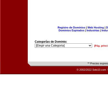
Registro de Dominios
|
Web Hosting
|
D
Dominios Expirados
|
Industrias
|
Indu
Categorías de Dominio:
[Pág. princi
** Precios expre
© 2002/2022 Solo10.com