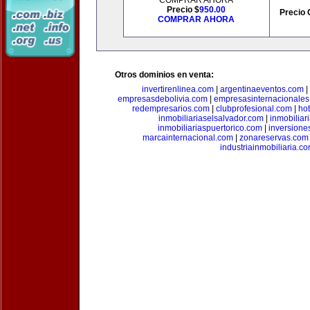
COMPRAR AHORA
Precio $
950.00
Precio 
COMPRAR AHORA
Otros dominios en venta:
invertirenlinea.com
|
argentinaeventos.com
|
empresasdebolivia.com
|
empresasinternacionale
redempresarios.com
|
clubprofesional.com
|
ho
inmobiliariaselsalvador.com
|
inmobilia
inmobiliariaspuertorico.com
|
inversione
marcainternacional.com
|
zonareservas.com
industriainmobiliaria.c