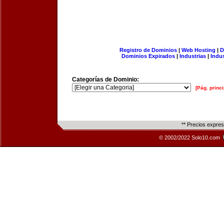
Registro de Dominios
|
Web Hosting
|
D
Dominios Expirados
|
Industrias
|
Indu
Categorías de Dominio:
[Pág. princi
** Precios expre
© 2002/2022 Solo10.com