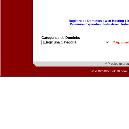
Registro de Dominios
|
Web Hosting
|
D
Dominios Expirados
|
Industrias
|
Indu
Categorías de Dominio:
[Pág. princi
** Precios expre
© 2002/2022 Solo10.com