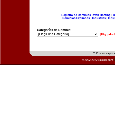
Registro de Dominios
|
Web Hosting
|
D
Dominios Expirados
|
Industrias
|
Indu
Categorías de Dominio:
[Pág. princi
** Precios expre
© 2002/2022 Solo10.com