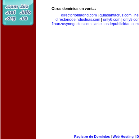
Otros dominios en venta:
directoriomadrid.com
|
guiasantacruz.com
|
ne
directoriodeindustrias.com
|
only6.com
|
only9.co
finanzasynegocios.com
|
articulosdepublicidad.com
|
Registro de Dominios
|
Web Hosting
|
D