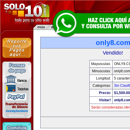
only8.co
Vendido!
Mayusculas:
ONLY8.C
Minusculas:
only8.co
Longitud:
5 caracte
Categorias:
Sin Clasif
Precio:
$1,500.00
Visitar!
only8.co
Serán consideradas ofer