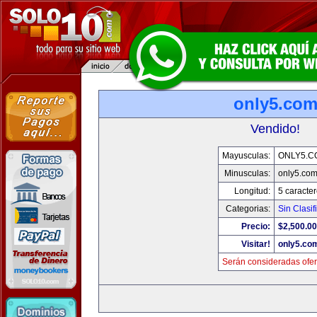
only5.co
Vendido!
Mayusculas:
ONLY5.C
Minusculas:
only5.co
Longitud:
5 caracte
Categorias:
Sin Clasif
Precio:
$2,500.00
Visitar!
only5.co
Serán consideradas ofer