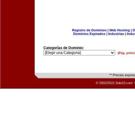
Registro de Dominios
|
Web Hosting
|
D
Dominios Expirados
|
Industrias
|
Indu
Categorías de Dominio:
[Pág. princi
** Precios expre
© 2002/2022 Solo10.com