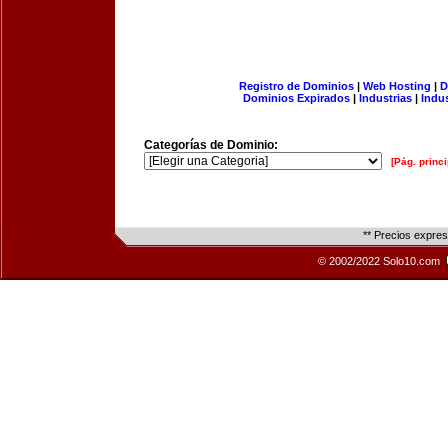
Registro de Dominios
|
Web Hosting
|
D
Dominios Expirados
|
Industrias
|
Indu
Categorías de Dominio:
[Pág. princi
** Precios expre
© 2002/2022 Solo10.com