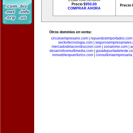
COMPRAR AHORA
Precio $
950.00
Precio 
COMPRAR AHORA
Otros dominios en venta:
circuloempresario.com
|
repuestosimportados.com
sectortecnologia.com
|
segurosempresariales
mercadodelaconstruccion.com
|
zonainmo.com
|
a
desarrollosmultimedia.com
|
guiadepuntadeleste.c
inmueblespuertorico.com
|
consultoriaempresaria