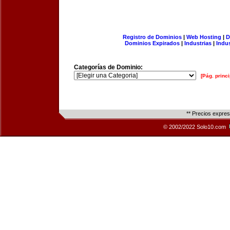
Registro de Dominios
|
Web Hosting
|
D
Dominios Expirados
|
Industrias
|
Indu
Categorías de Dominio:
[Pág. princi
** Precios expre
© 2002/2022 Solo10.com