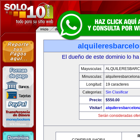
alquileresbarcel
El dueño de este dominio lo ha
Mayusculas:
ALQUILERESBAR
Minusculas:
alquileresbarcelon
Longitud:
19 caracteres
Categorias:
Sin Clasificar
Precio:
$550.00
Visitar!
alquileresbarcelon
Serán consideradas ofer
R