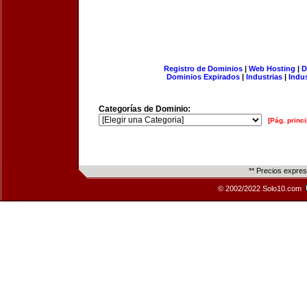
Registro de Dominios
|
Web Hosting
|
D
Dominios Expirados
|
Industrias
|
Indu
Categorías de Dominio:
[Pág. princi
** Precios expre
© 2002/2022 Solo10.com