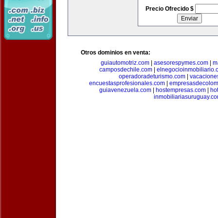
Precio Ofrecido $
Otros dominios en venta:
guiautomotriz.com
|
asesorespymes.com
|
m
camposdechile.com
|
elnegocioinmobiliario
operadoradeturismo.com
|
vacacione
encuestasprofesionales.com
|
empresasdecolom
guiavenezuela.com
|
hostempresas.com
|
ho
inmobiliariasuruguay.c