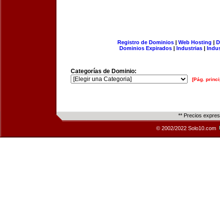
Registro de Dominios
|
Web Hosting
|
D
Dominios Expirados
|
Industrias
|
Indu
Categorías de Dominio:
[Pág. princi
** Precios expre
© 2002/2022 Solo10.com