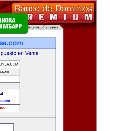
nea.com
 puesto en Venta
LINEA.COM
ea.com
a!
ea.com
tas