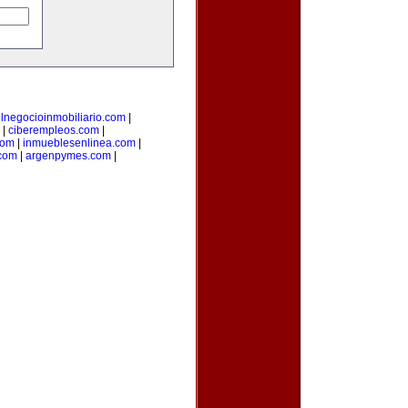
lnegocioinmobiliario.com
|
|
ciberempleos.com
|
com
|
inmueblesenlinea.com
|
com
|
argenpymes.com
|