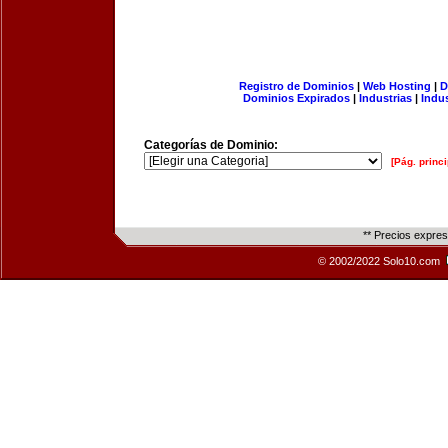
Registro de Dominios
|
Web Hosting
|
D
Dominios Expirados
|
Industrias
|
Indu
Categorías de Dominio:
[Pág. princi
** Precios expre
© 2002/2022 Solo10.com