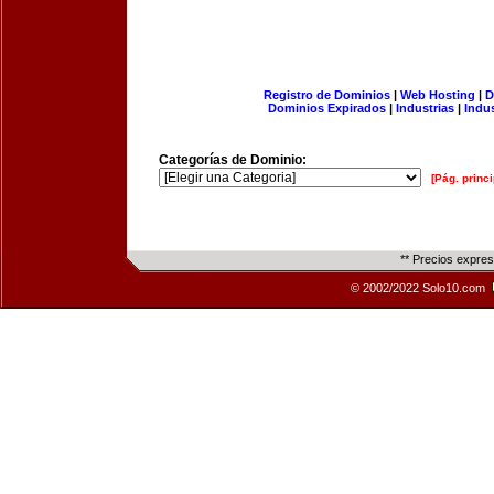
Registro de Dominios
|
Web Hosting
|
D
Dominios Expirados
|
Industrias
|
Indu
Categorías de Dominio:
[Pág. princi
** Precios expre
© 2002/2022 Solo10.com