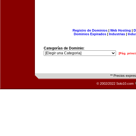
Registro de Dominios
|
Web Hosting
|
D
Dominios Expirados
|
Industrias
|
Indu
Categorías de Dominio:
[Pág. princi
** Precios expre
© 2002/2022 Solo10.com