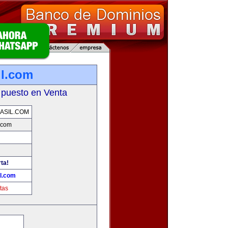
il.com
 puesto en Venta
ASIL.COM
.com
ta!
l.com
tas