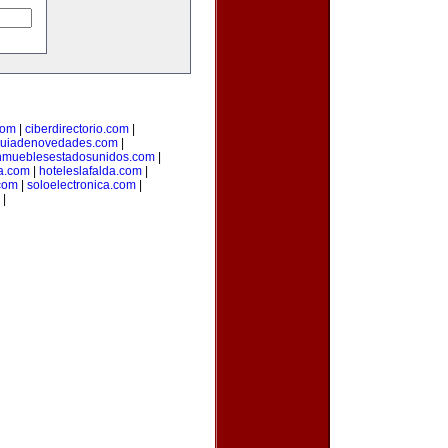
com
|
ciberdirectorio.com
|
uiadenovedades.com
|
nmueblesestadosunidos.com
|
ca.com
|
hoteleslafalda.com
|
com
|
soloelectronica.com
|
|