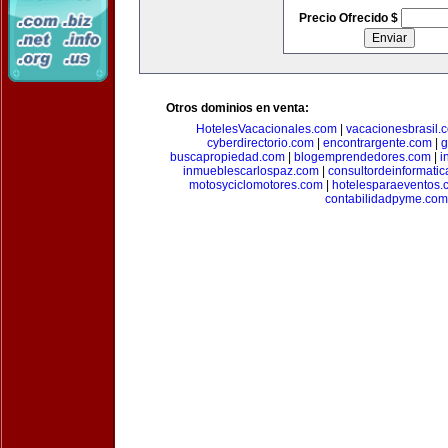
Precio Ofrecido $
Otros dominios en venta:
HotelesVacacionales.com
|
vacacionesbrasil.
cyberdirectorio.com
|
encontrargente.com
|
g
buscapropiedad.com
|
blogemprendedores.com
|
i
inmueblescarlospaz.com
|
consultordeinformati
motosyciclomotores.com
|
hotelesparaeventos.
contabilidadpyme.com