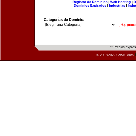
Registro de Dominios
|
Web Hosting
|
D
Dominios Expirados
|
Industrias
|
Indu
Categorías de Dominio:
[Pág. princi
** Precios expre
© 2002/2022 Solo10.com