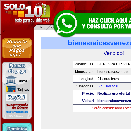
bienesraicesvenez
Vendido!
Mayusculas:
BIENESRAICESVEN
Minusculas:
bienesraicesvenezu
Longitud:
21 caracteres
Categorias:
Sin Clasificar
Precio:
Realizar una oferta!
Visitar!
bienesraicesvenezu
Serán consideradas ofer